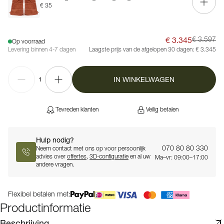
€ 35
€ 3.345
€ 3.597
Op voorraad
Levering binnen 4-7 dagen
Laagste prijs van de afgelopen 30 dagen:
€ 3.345
IN WINKELWAGEN
1
Tevreden klanten
Veilig betalen
Hulp nodig?
070 80 80 330
Neem contact met ons op voor persoonlijk
advies over
offertes
,
3D-configuratie
en al uw
Ma–vr: 09:00–17:00
andere vragen.
Flexibel betalen met:
Productinformatie
Beschrijving