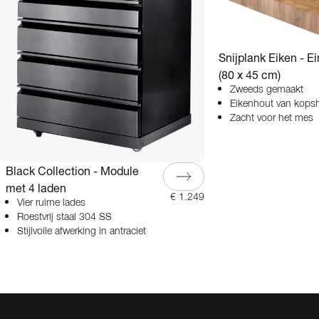
Snijplank Eiken - E
(80 x 45 cm)
Zweeds gemaakt
Eikenhout van kops
Zacht voor het mes
Black Collection - Module
met 4 laden
€ 1.249
Vier ruime lades
Roestvrij staal 304 SS
Stijlvolle afwerking in antraciet