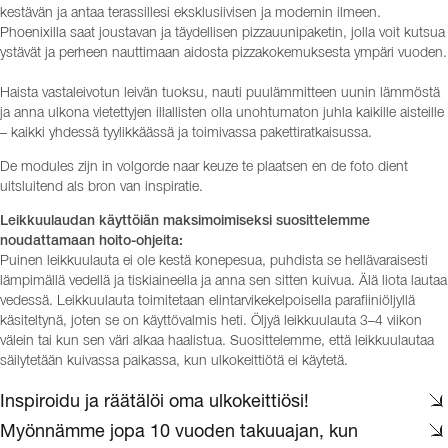
kestävän ja antaa terassillesi eksklusiivisen ja modernin ilmeen.
Phoenixilla saat joustavan ja täydellisen pizzauunipaketin, jolla voit kutsua
ystävät ja perheen nauttimaan aidosta pizzakokemuksesta ympäri vuoden.
Haista vastaleivotun leivän tuoksu, nauti puulämmitteen uunin lämmöstä
ja anna ulkona vietettyjen illallisten olla unohtumaton juhla kaikille aisteille
– kaikki yhdessä tyylikkäässä ja toimivassa pakettiratkaisussa.
De modules zijn in volgorde naar keuze te plaatsen en de foto dient
uitsluitend als bron van inspiratie.
Leikkuulaudan käyttöiän maksimoimiseksi suosittelemme
noudattamaan hoito-ohjeita:
Puinen leikkuulauta ei ole kestä konepesua, puhdista se hellävaraisesti
lämpimällä vedellä ja tiskiaineella ja anna sen sitten kuivua. Älä liota lautaa
vedessä. Leikkuulauta toimitetaan elintarvikekelpoisella parafiiniöljyllä
käsiteltynä, joten se on käyttövalmis heti. Öljyä leikkuulauta 3–4 viikon
välein tai kun sen väri alkaa haalistua. Suosittelemme, että leikkuulautaa
säilytetään kuivassa paikassa, kun ulkokeittiötä ei käytetä.
Inspiroidu ja räätälöi oma ulkokeittiösi!
Myönnämme jopa 10 vuoden takuuajan, kun