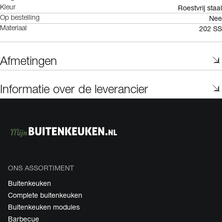
Roestvrij staal
Kleur
Nee
Op bestelling
202 SS
Materiaal
Afmetingen
Informatie over de leverancier
ONS ASSORTIMENT
Buitenkeuken
Complete buitenkeuken
Buitenkeuken modules
Barbecue