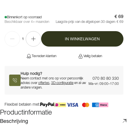
€ 69
Binnenkort op voorraad
Beschikbaar over 4+ maanden
Laagste prijs van de afgelopen 30 dagen:
€ 69
IN WINKELWAGEN
1
Tevreden klanten
Veilig betalen
Hulp nodig?
070 80 80 330
Neem contact met ons op voor persoonlijk
advies over
offertes
,
3D-configuratie
en al uw
Ma–vr: 09:00–17:00
andere vragen.
Flexibel betalen met:
Productinformatie
Beschrijving