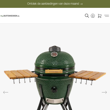
Ontdek de aanbiedingen van deze maand →
Veilige betaling
Tevreden klanten
Prijsgarantie
Ontdek de aanbiedingen van deze maand →