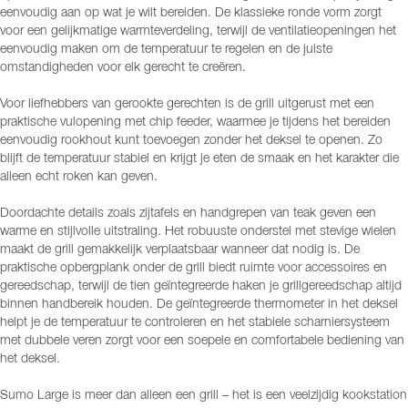
eenvoudig aan op wat je wilt bereiden. De klassieke ronde vorm zorgt
voor een gelijkmatige warmteverdeling, terwijl de ventilatieopeningen het
eenvoudig maken om de temperatuur te regelen en de juiste
omstandigheden voor elk gerecht te creëren.
Voor liefhebbers van gerookte gerechten is de grill uitgerust met een
praktische vulopening met chip feeder, waarmee je tijdens het bereiden
eenvoudig rookhout kunt toevoegen zonder het deksel te openen. Zo
blijft de temperatuur stabiel en krijgt je eten de smaak en het karakter die
alleen echt roken kan geven.
Doordachte details zoals zijtafels en handgrepen van teak geven een
warme en stijlvolle uitstraling. Het robuuste onderstel met stevige wielen
maakt de grill gemakkelijk verplaatsbaar wanneer dat nodig is. De
praktische opbergplank onder de grill biedt ruimte voor accessoires en
gereedschap, terwijl de tien geïntegreerde haken je grillgereedschap altijd
binnen handbereik houden. De geïntegreerde thermometer in het deksel
helpt je de temperatuur te controleren en het stabiele scharniersysteem
met dubbele veren zorgt voor een soepele en comfortabele bediening van
het deksel.
Sumo Large is meer dan alleen een grill – het is een veelzijdig kookstation