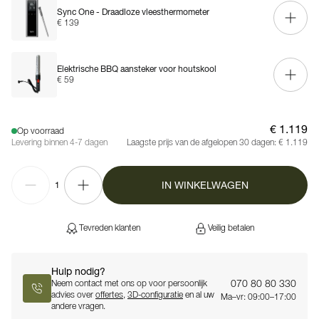
Sync One - Draadloze vleesthermometer
€ 139
Elektrische BBQ aansteker voor houtskool
€ 59
€ 1.119
Op voorraad
Levering binnen 4-7 dagen
Laagste prijs van de afgelopen 30 dagen:
€ 1.119
IN WINKELWAGEN
1
Tevreden klanten
Veilig betalen
Hulp nodig?
070 80 80 330
Neem contact met ons op voor persoonlijk
advies over
offertes
,
3D-configuratie
en al uw
Ma–vr: 09:00–17:00
andere vragen.