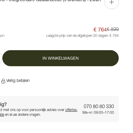
€ 764
€ 899
gen
Laagste prijs van de afgelopen 30 dagen:
€ 764
IN WINKELWAGEN
n
Veilig betalen
ig?
070 80 80 330
t met ons op voor persoonlijk advies over
offertes
,
Ma–vr: 09:00–17:00
tie
en al uw andere vragen.