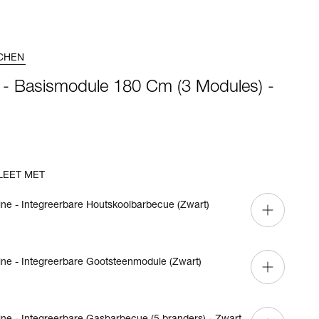
CHEN
e - Basismodule 180 Cm (3 Modules) -
LEET MET
ine - Integreerbare Houtskoolbarbecue (Zwart)
ine - Integreerbare Gootsteenmodule (Zwart)
ine - Integreerbare Gasbarbecue (5 branders) - Zwart