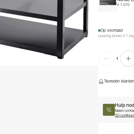
€ 1.070
Op voorraad
Levering binnen 4-7 da
1
Tevreden klante
Hulp nod
Neem contac
3D-configura