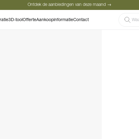
Ontdek de aanbiedingen van deze maand →
Veilige betaling
Tevreden klanten
Prijsgarantie
ratie
3D-tool
Offerte
Aankoopinformatie
Contact
Ontdek de aanbiedingen van deze maand →