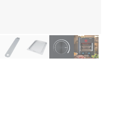
schrijving
eba - Power Steakgrill Devil's Heaven PS M2000
 Power Steakgrill Devil’s Heaven van Steba stelt u in staat om te b
ze compacte maar toch ruime machine kan temperaturen van 400-8
nuten.
t de elektrische thermometer meet u heel eenvoudig de kerntemper
reidingsproces heel soepel. De steakgrill heeft een timer tot 99 mi
erverhitting. De buitenkant van deze grill heeft een Cool Touch-fun