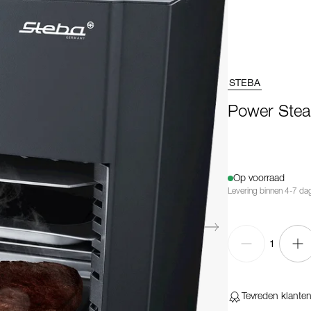
STEBA
Power Stea
Op voorraad
Levering binnen 4-7 da
1
Tevreden klante