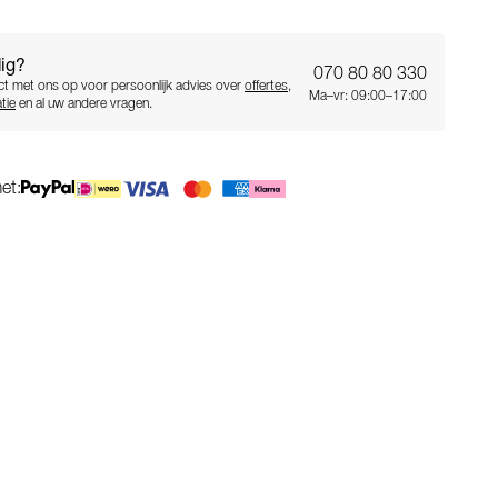
ig?
070 80 80 330
t met ons op voor persoonlijk advies over
offertes
,
Ma–vr: 09:00–17:00
tie
en al uw andere vragen.
et: