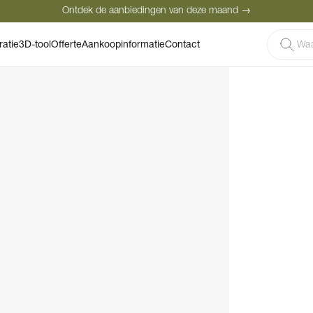
Ontdek de aanbiedingen van deze maand →
Veilige betaling
Tevreden klanten
Prijsgarantie
ratie
3D-tool
Offerte
Aankoopinformatie
Contact
Ontdek de aanbiedingen van deze maand →