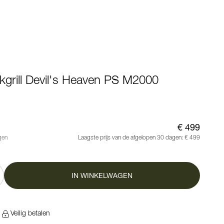
kgrill Devil's Heaven PS M2000
€ 499
gen
Laagste prijs van de afgelopen 30 dagen:
€ 499
IN WINKELWAGEN
n
Veilig betalen