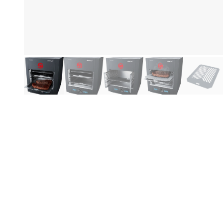
Be
Productinformatie
St
De
De
mi
Me
be
ov