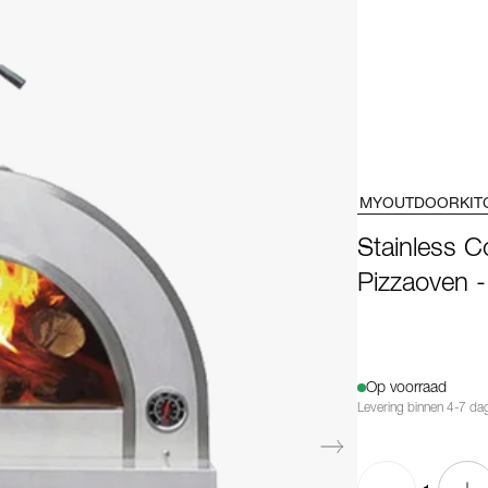
MYOUTDOORKIT
Stainless C
Pizzaoven -
Op voorraad
Levering binnen 4-7 da