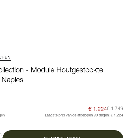
CHEN
ollection - Module Houtgestookte
 Naples
€ 1.224
€ 1.749
gen
Laagste prijs van de afgelopen 30 dagen:
€ 1.224