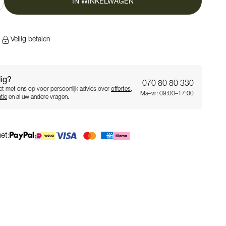
IN WINKELWAGEN
n
Veilig betalen
ig?
070 80 80 330
t met ons op voor persoonlijk advies over
offertes
,
Ma–vr: 09:00–17:00
tie
en al uw andere vragen.
et: