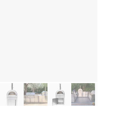
schrijving
dule houtgestookte pizzaoven - Naples