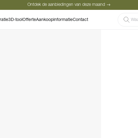
Ontdek de aanbiedingen van deze maand →
Veilige betaling
Tevreden klanten
Prijsgarantie
ratie
3D-tool
Offerte
Aankoopinformatie
Contact
Ontdek de aanbiedingen van deze maand →