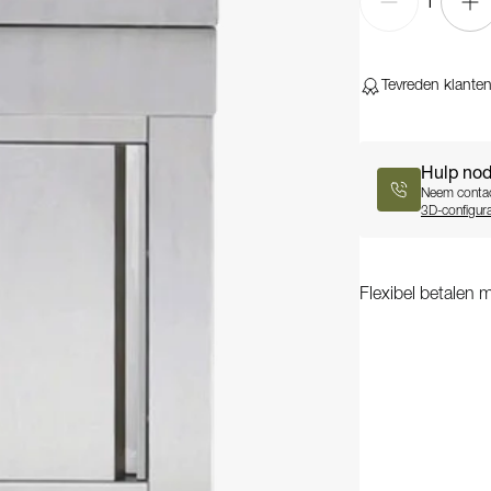
1
Tevreden klante
Hulp nod
Neem contac
3D-configura
Flexibel betalen m