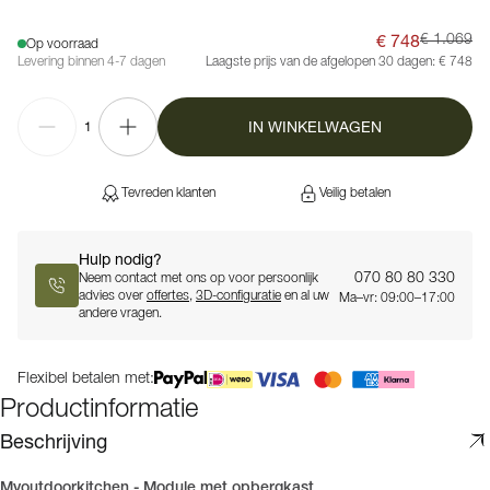
€ 748
€ 1.069
Op voorraad
Levering binnen 4-7 dagen
Laagste prijs van de afgelopen 30 dagen:
€ 748
IN WINKELWAGEN
1
Tevreden klanten
Veilig betalen
Hulp nodig?
070 80 80 330
Neem contact met ons op voor persoonlijk
advies over
offertes
,
3D-configuratie
en al uw
Ma–vr: 09:00–17:00
andere vragen.
Flexibel betalen met:
Productinformatie
Beschrijving
Myoutdoorkitchen - Module met opbergkast