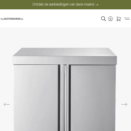
Ontdek de aanbiedingen van deze maand →
Veilige betaling
Tevreden klanten
Prijsgarantie
Ontdek de aanbiedingen van deze maand →