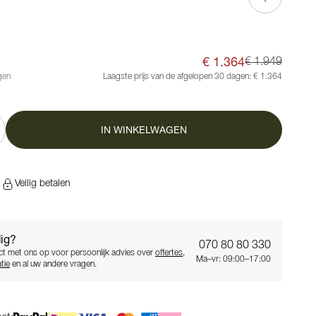
€ 1.364
€ 1.949
gen
Laagste prijs van de afgelopen 30 dagen:
€ 1.364
IN WINKELWAGEN
n
Veilig betalen
ig?
070 80 80 330
t met ons op voor persoonlijk advies over
offertes
,
Ma–vr: 09:00–17:00
tie
en al uw andere vragen.