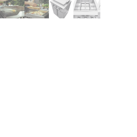
schrijving
outdoorkitchen - Teppanyaki Module
n teppanyaki-plaat is als grillplaat een must voor wie echt helema
reidingswijze die fantastisch werkt bij het wokken, bakken of kok
estvrij staal met 3 krachtige branders en elektrische piëzo-ontste
oppen met blauwe LED-verlichting waarmee de buitenkeuken 's avo
aat van topniveau. Serveren doet u rechtstreeks vanaf de plaat. In
okbeleving!
t de grillplaat beschikt u over een volledig uitgeruste en luxe bui
ogwaardig roestvrij staal - 304 SS. Met de meegeleverde bakplaat
 bereiden. Onderin zitten 2 royale opbergkasten met volop ruimte
rplaatsbaar met zijn 4 wielen en kan op een plaats naar keuze in u
rras hebt u gegarandeerd de meest luxe buitenkeuken van de buur