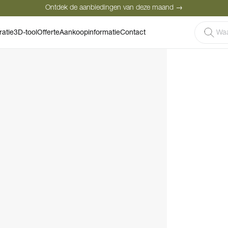
Ontdek de aanbiedingen van deze maand →
Veilige betaling
Tevreden klanten
Prijsgarantie
ratie
3D-tool
Offerte
Aankoopinformatie
Contact
Ontdek de aanbiedingen van deze maand →