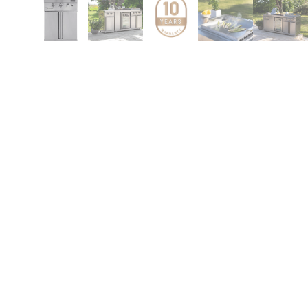
Be
Productinformatie
My
Ee
be
ro
kn
pl
ko
Me
ho
te
ve
te