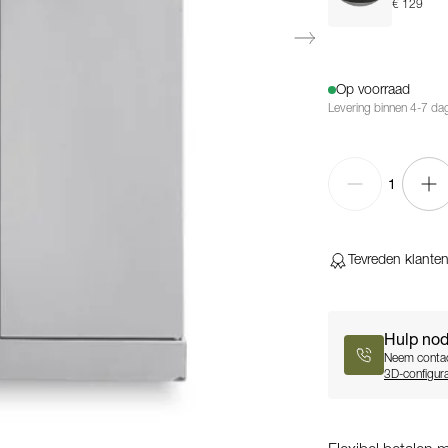
€ 129
Op voorraad
Levering binnen 4-7 da
1
Tevreden klante
Hulp nod
Neem contac
3D-configura