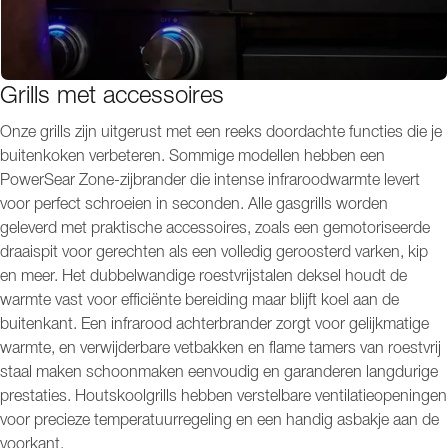
Grills met accessoires
Onze grills zijn uitgerust met een reeks doordachte functies die je
buitenkoken verbeteren. Sommige modellen hebben een
PowerSear Zone-zijbrander die intense infraroodwarmte levert
voor perfect schroeien in seconden. Alle gasgrills worden
geleverd met praktische accessoires, zoals een gemotoriseerde
draaispit voor gerechten als een volledig geroosterd varken, kip
en meer. Het dubbelwandige roestvrijstalen deksel houdt de
warmte vast voor efficiënte bereiding maar blijft koel aan de
buitenkant. Een infrarood achterbrander zorgt voor gelijkmatige
warmte, en verwijderbare vetbakken en flame tamers van roestvrij
staal maken schoonmaken eenvoudig en garanderen langdurige
prestaties. Houtskoolgrills hebben verstelbare ventilatieopeningen
voor precieze temperatuurregeling en een handig asbakje aan de
voorkant.