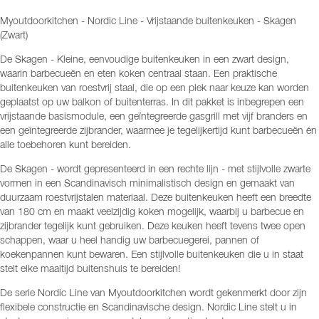
Myoutdoorkitchen - Nordic Line - Vrijstaande buitenkeuken - Skagen
(Zwart)
De Skagen - Kleine, eenvoudige buitenkeuken in een zwart design,
waarin barbecueën en eten koken centraal staan. Een praktische
buitenkeuken van roestvrij staal, die op een plek naar keuze kan worden
geplaatst op uw balkon of buitenterras. In dit pakket is inbegrepen een
vrijstaande basismodule, een geïntegreerde gasgrill met vijf branders en
een geïntegreerde zijbrander, waarmee je tegelijkertijd kunt barbecueën én
alle toebehoren kunt bereiden.
De Skagen - wordt gepresenteerd in een rechte lijn - met stijlvolle zwarte
vormen in een Scandinavisch minimalistisch design en gemaakt van
duurzaam roestvrijstalen materiaal. Deze buitenkeuken heeft een breedte
van 180 cm en maakt veelzijdig koken mogelijk, waarbij u barbecue en
zijbrander tegelijk kunt gebruiken. Deze keuken heeft tevens twee open
schappen, waar u heel handig uw barbecuegerei, pannen of
koekenpannen kunt bewaren. Een stijlvolle buitenkeuken die u in staat
stelt elke maaltijd buitenshuis te bereiden!
De serie Nordic Line van Myoutdoorkitchen wordt gekenmerkt door zijn
flexibele constructie en Scandinavische design. Nordic Line stelt u in