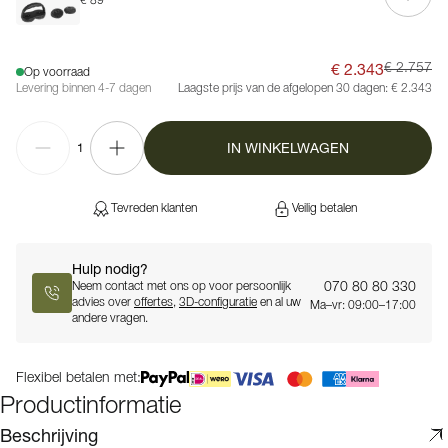
€ 89
€ 2.343
€ 2.757
Op voorraad
Levering binnen 4-7 dagen
Laagste prijs van de afgelopen 30 dagen:
€ 2.343
IN WINKELWAGEN
1
Tevreden klanten
Veilig betalen
Hulp nodig?
070 80 80 330
Neem contact met ons op voor persoonlijk
advies over
offertes
,
3D-configuratie
en al uw
Ma–vr: 09:00–17:00
andere vragen.
Flexibel betalen met:
Productinformatie
Beschrijving