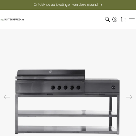
Ontdek de aanbiedingen van deze maand →
Veilige betaling
Tevreden klanten
Prijsgarantie
Ontdek de aanbiedingen van deze maand →