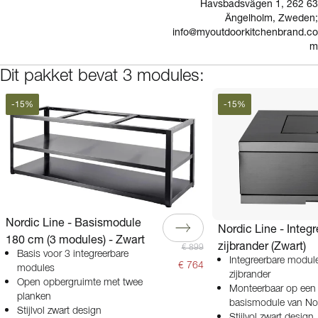
Havsbadsvägen 1, 262 63
Ängelholm, Zweden;
info@myoutdoorkitchenbrand.co
m
Dit pakket bevat 3 modules:
-
15
%
-
15
%
Nordic Line - Basismodule
Nordic Line - Integ
180 cm (3 modules) - Zwart
zijbrander (Zwart)
€ 899
Basis voor 3 integreerbare
Integreerbare modul
€ 764
modules
zijbrander
Open opbergruimte met twee
Monteerbaar op een
planken
basismodule van Nor
Stijlvol zwart design
Stijlvol zwart design