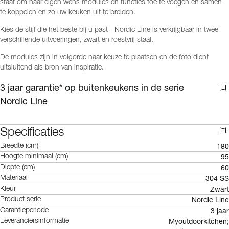
staat om naar eigen wens modules en functies toe te voegen en samen
te koppelen en zo uw keuken uit te breiden.
Kies de stijl die het beste bij u past - Nordic Line is verkrijgbaar in twee
verschillende uitvoeringen, zwart en roestvrij staal.
De modules zijn in volgorde naar keuze te plaatsen en de foto dient
uitsluitend als bron van inspiratie.
3 jaar garantie* op buitenkeukens in de serie
Nordic Line
Specificaties
180
Breedte (cm)
95
Hoogte minimaal (cm)
60
Diepte (cm)
304 SS
Materiaal
Zwart
Kleur
Nordic Line
Product serie
3 jaar
Garantieperiode
Myoutdoorkitchen;
Leveranciersinformatie