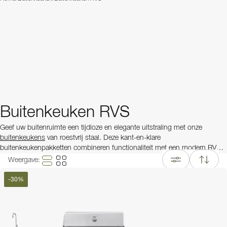
Buitenkeuken RVS
Geef uw buitenruimte een tijdloze en elegante uitstraling met onze
buitenkeukens
van roestvrij staal. Deze kant-en-klare
buitenkeukenpakketten combineren functionaliteit met een modern RVS-
design – ideaal voor iedereen die een complete kookomgeving in de open
Weergave
:
lucht wil creëren.
-
30
%
Onze buitenkeukens van roestvrij staal bieden alles wat u nodig heeft om
het buitenkoken naar een hoger niveau te tillen. Ze zijn vervaardigd uit
hoogwaardige materialen zoals
304SS roestvrij staal
, waardoor ze
bijzonder robuust, weerbestendig en geschikt zijn voor gebruik in alle