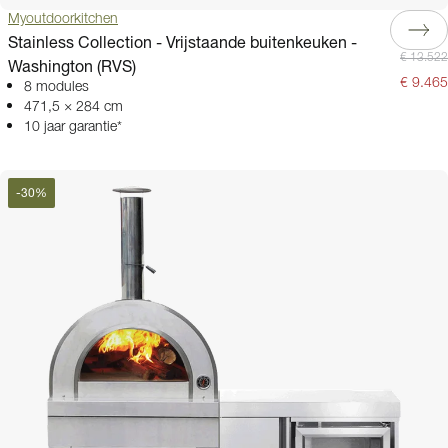
Myoutdoorkitchen
Stainless Collection - Vrijstaande buitenkeuken -
€ 13.522
Washington (RVS)
€ 9.465
8 modules
471,5 × 284 cm
10 jaar garantie*
-
30
%