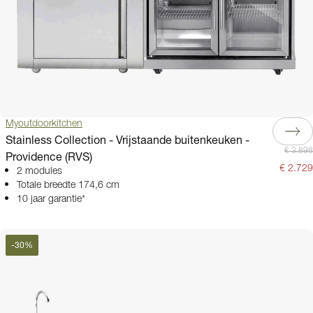
Myoutdoorkitchen
Stainless Collection - Vrijstaande buitenkeuken -
€ 3.898
Providence (RVS)
€ 2.729
2 modules
Totale breedte 174,6 cm
10 jaar garantie*
-
30
%