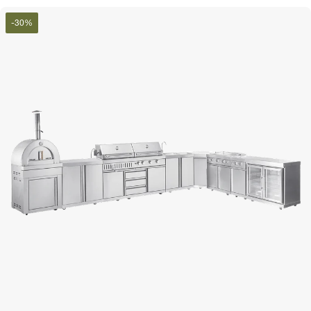
-
30
%