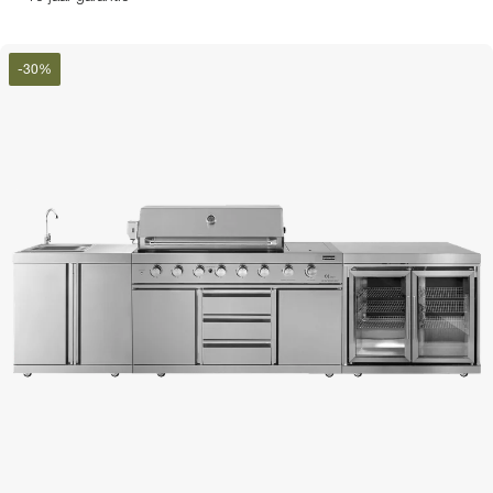
-
30
%