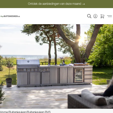
Ontdek de aanbiedingen van deze maand →
Veilige betaling
Tevreden klanten
Prijsgarantie
Ontdek de aanbiedingen van deze maand →
Home
/
Buitenkeuken
/
Buitenkeuken RVS