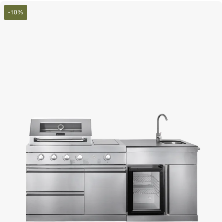
-
10
%