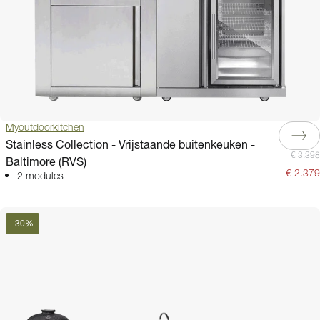
Myoutdoorkitchen
Stainless Collection - Vrijstaande buitenkeuken -
€ 3.398
Baltimore (RVS)
€ 2.379
2 modules
-
30
%