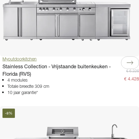
seizoenen. De RVS-afwerking zorgt voor een moderne, professionele
uitstraling die perfect past in elke buitenomgeving.
Ontdek ons assortiment buitenkeukens van roestvrij staal en vind de
oplossing die aansluit bij uw wensen en uw tuin. Of u nu op zoek bent
naar een compacte keuken voor een kleinere ruimte of een royale
opstelling met meerdere modules – bij ons vindt u wat u zoekt. Binnen
onze verschillende RVS-series vindt u precies het vrijstaande model dat bij
uw stijl past: kies bijvoorbeeld voor de populaire
Stainless Collection
van
Myoutdoorkitchen of de praktische
Pure Series
.
Myoutdoorkitchen
Stainless Collection - Vrijstaande buitenkeuken -
€ 6.326
Florida (RVS)
€ 4.428
4 modules
Totale breedte 309 cm
10 jaar garantie*
-
8
%