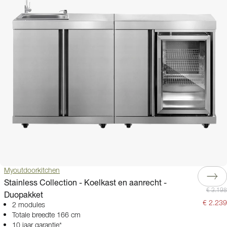
Myoutdoorkitchen
Stainless Collection - Koelkast en aanrecht -
€ 3.198
Duopakket
€ 2.239
2 modules
Totale breedte 166 cm
10 jaar garantie*