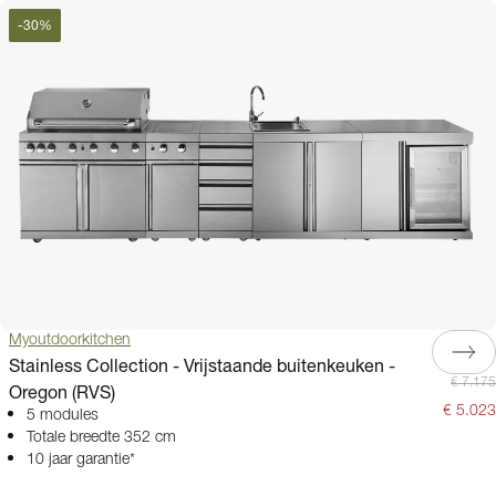
-
30
%
Myoutdoorkitchen
Stainless Collection - Vrijstaande buitenkeuken -
€ 7.175
Oregon (RVS)
€ 5.023
5 modules
Totale breedte 352 cm
10 jaar garantie*